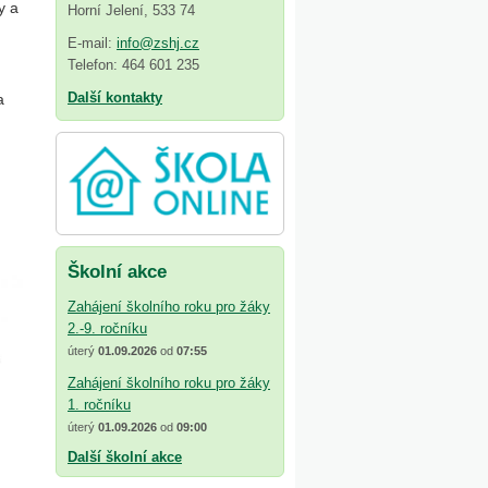
y a
Horní Jelení, 533 74
E-mail:
info@zshj.cz
Telefon: 464 601 235
Další kontakty
a
Školní akce
Zahájení školního roku pro žáky
2.-9. ročníku
úterý
01.09.2026
od
07:55
Zahájení školního roku pro žáky
1. ročníku
úterý
01.09.2026
od
09:00
Další školní akce