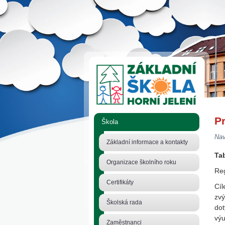
Pr
Škola
Nav
Základní informace a kontakty
Tab
Organizace školního roku
Reg
Certifikáty
Cíl
zvý
Školská rada
dot
výu
Zaměstnanci