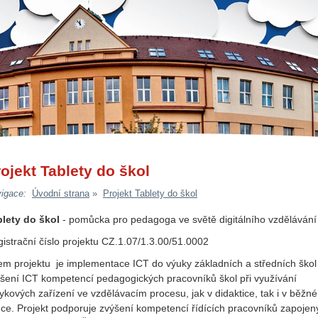
ojekt Tablety do škol
»
igace:
Úvodní strana
Projekt Tablety do škol
- pomůcka pro pedagoga ve světě digitálního vzdělávání
lety do škol
istrační číslo projektu CZ.1.07/1.3.00/51.0002
em projektu je implementace ICT do výuky základních a středních škol
šení ICT kompetencí pedagogických pracovníků škol při využívání
ykových zařízení ve vzdělávacím procesu, jak v didaktice, tak i v běžné
ce. Projekt podporuje zvýšení kompetencí řídících pracovníků zapojen