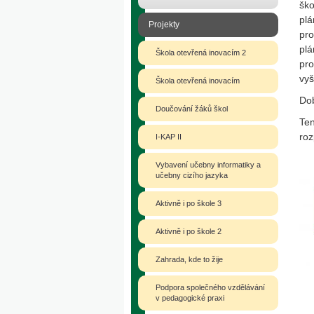
ško
plá
Projekty
pro
plá
Škola otevřená inovacím 2
pro
vyš
Škola otevřená inovacím
Dob
Doučování žáků škol
Ten
roz
I-KAP II
Vybavení učebny informatiky a
učebny cizího jazyka
Aktivně i po škole 3
Aktivně i po škole 2
Zahrada, kde to žije
Podpora společného vzdělávání
v pedagogické praxi