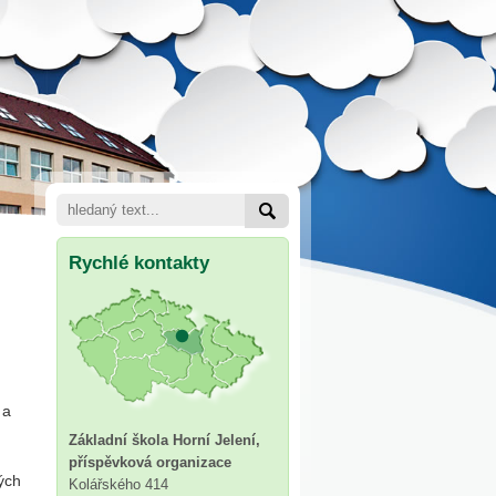
Rychlé kontakty
 a
Základní škola Horní Jelení,
příspěvková organizace
ých
Kolářského 414