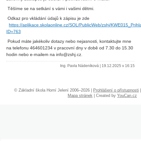
Těšíme se na setkání s vámi i vašimi dětmi.
Odkaz pro vkládání údajů k zápisu je zde
https://aplikace.skolaonline.cz/SOL/PublicWeb/zshj/KWE015_Prih
ID=763
Pokud máte jakékoliv dotazy nebo nejasnosti, kontaktujte mne
na telefonu 464601234 v pracovní dny v době od 7.30 do 15.30
hodin nebo e-mailem na info@zshj.cz.
Ing. Pavla Nádeníková
|
19.12.2025 v 16:15
©
Základní škola Horní Jelení 2006–2026 |
Prohlášení o přístupnosti
|
Mapa stránek
|
Created by
YouCan.cz