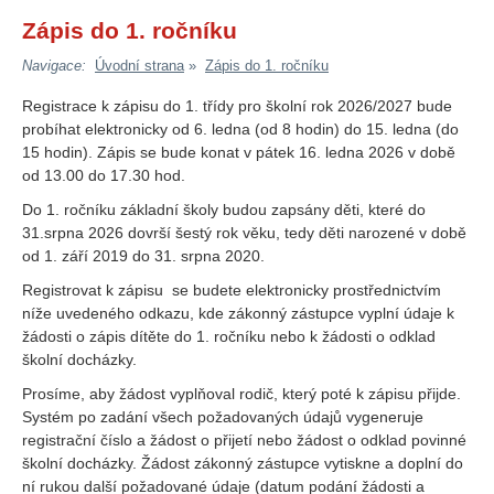
Zápis do 1. ročníku
»
Navigace:
Úvodní strana
Zápis do 1. ročníku
Registrace k zápisu do 1. třídy pro školní rok 2026/2027 bude
probíhat elektronicky od 6. ledna (od 8 hodin) do 15. ledna (do
15 hodin). Zápis se bude konat v pátek 16. ledna 2026 v době
od 13.00 do 17.30 hod.
Do 1. ročníku základní školy budou zapsány děti, které do
31.srpna 2026 dovrší šestý rok věku, tedy děti narozené v době
od 1. září 2019 do 31. srpna 2020.
Registrovat k zápisu se budete elektronicky prostřednictvím
níže uvedeného odkazu, kde zákonný zástupce vyplní údaje k
žádosti o zápis dítěte do 1. ročníku nebo k žádosti o odklad
školní docházky.
Prosíme, aby žádost vyplňoval rodič, který poté k zápisu přijde.
Systém po zadání všech požadovaných údajů vygeneruje
registrační číslo a žádost o přijetí nebo žádost o odklad povinné
školní docházky. Žádost zákonný zástupce vytiskne a doplní do
ní rukou další požadované údaje (datum podání žádosti a